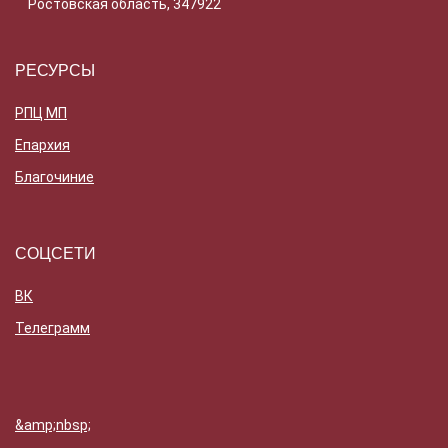
Ростовская область, 347922
РЕСУРСЫ
РПЦ МП
Епархия
Благочиние
СОЦСЕТИ
ВК
Телеграмм
&amp;nbsp;