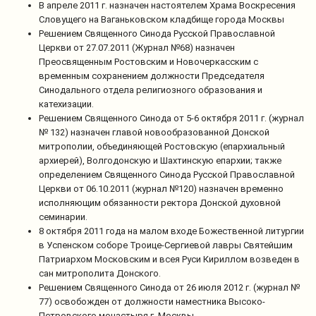
В апреле 2011 г. назначен настоятелем Храма Воскресения
Словущего на Ваганьковском кладбище города Москвы
Решением Священного Синода Русской Православной
Церкви от 27.07.2011 (Журнал №68) назначен
Преосвященным Ростовским и Новочеркасским с
временным сохранением должности Председателя
Синодального отдела религиозного образования и
катехизации.
Решением Священного Синода от 5-6 октября 2011 г. (журнал
№ 132) назначен главой новообразованной Донской
митрополии, объединяющей Ростовскую (епархиальный
архиерей), Волгодонскую и Шахтинскую епархии; также
определением Священного Синода Русской Православной
Церкви от 06.10.2011 (журнал №120) назначен временно
исполняющим обязанности ректора Донской духовной
семинарии.
8 октября 2011 года на малом входе Божественной литургии
в Успенском соборе Троице-Сергиевой лавры Святейшим
Патриархом Московским и всея Руси Кириллом возведен в
сан митрополита Донского.
Решением Священного Синода от 26 июля 2012 г. (журнал №
77) освобожден от должности наместника Высоко-
Петровского монастыря г. Москвы.