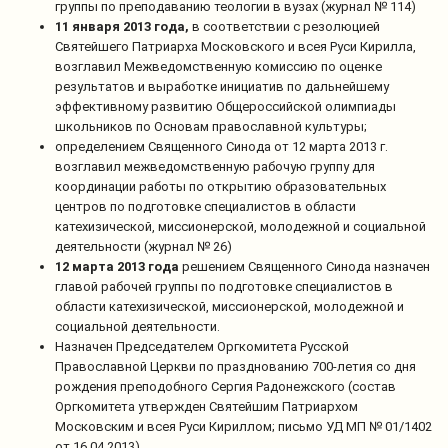
группы по преподаванию теологии в вузах (журнал № 114)
11 января 2013 года,
в соответствии с резолюцией
Святейшего Патриарха Московского и всея Руси Кирилла,
возглавил Межведомственную комиссию по оценке
результатов и выработке инициатив по дальнейшему
эффективному развитию Общероссийской олимпиады
школьников по Основам православной культуры;
определением Священного Синода от 12 марта 2013 г.
возглавил межведомственную рабочую группу для
координации работы по открытию образовательных
центров по подготовке специалистов в области
катехизической, миссионерской, молодежной и социальной
деятельности (журнал № 26)
12 марта 2013 года
решением Священного Синода назначен
главой рабочей группы по подготовке специалистов в
области катехизической, миссионерской, молодежной и
социальной деятельности.
Назначен Председателем Оргкомитета Русской
Православной Церкви по празднованию 700-летия со дня
рождения преподобного Сергия Радонежского (состав
Оргкомитета утвержден Святейшим Патриархом
Московским и всея Руси Кириллом; письмо УД МП № 01/1402
от 16.04.2013).