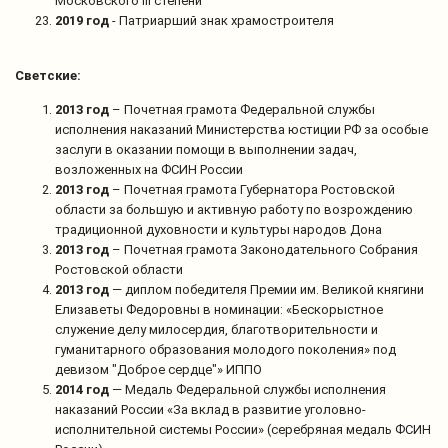
Московского III степени
2019 год
- Патриарший знак храмостроителя
Светские:
2013 год
– Почетная грамота Федеральной службы
исполнения наказаний Министерства юстиции РФ за особые
заслуги в оказании помощи в выполнении задач,
возложенных на ФСИН России
2013 год
– Почетная грамота Губернатора Ростовской
области за большую и активную работу по возрождению
традиционной духовности и культуры народов Дона
2013 год
– Почетная грамота Законодательного Собрания
Ростовской области
2013 год
— диплом победителя Премии им. Великой княгини
Елизаветы Федоровны в номинации: «Бескорыстное
служение делу милосердия, благотворительности и
гуманитарного образования молодого поколения» под
девизом "Доброе сердце"» ИППО
2014 год
— Медаль Федеральной службы исполнения
наказаний России «За вклад в развитие уголовно-
исполнительной системы России» (серебряная медаль ФСИН