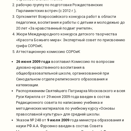
рабочую группу по подготовке Рождественских
Парламентских встреч (с 2012 г.);
Оргкомитет Всероссийского конкурса работ в области
педагогики, воспитания и работы с детьми и молодежью до
20 лет «За нравственный подвиг учителя»;
Жюри Международного конкурса детского творчества
«Красота Божьего мира»: Экспертный совет по присвоению
грифа СОРОиК;
Аттестационную комиссию СОРОиК
26 июня 2009
года
возглавил Комиссию по вопросам
духовно-нравственного воспитания в
общеобразовательной школе, организованной при
Синодальном отделе религиозного образования и
катехизации.
Распоряжением Святейшего Патриарха Московского и всея
Руси Кирилла от 29 июня 2009 года введен в состав
Редакционного совета по написанию учебника и
методических материалов по учебному курсу «Основы
православной культуры» для средней школы.
Указом № 248 от
9 июля 2009
года министра образования и
науки РФ А.А. Фурсенко введен в состав Совета