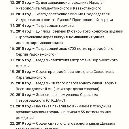
2013 год
– Орден священноисповедника Николая,
митрополита Алма-Атинского и Казахстанского
2013 год
– Благодарственное письмо Председателя
Издательского совета Русской Православной Церкви
2014 год
– Патриаршая грамота
2014 год
– Диплом I степени IX открытого конкурса изданий
«Просвещение через книгу» в номинации «Лучшая
иллюстрированная книга»
2015 год
– Патриарший знак «700-летие преподобного
Сергия Радонежского»
2015 год
— Медаль святителя Митрофана Воронежского I
степени
2015 год
— Орден преподобноисповедника Севастиана
Карагандинского
2018 год
— Медаль Святого благоверного князя Георгия
Всеволодовича II ст. (Нижегородская епархия)
2018 год
— Знак священномученика Серафима
Петроградского (СПбДАиС)
2019 год
- Памятная панагия во внимание к усердным
архипастырским трудам и в связи с 55-летием со дня
рождения
2019 год
— Орден святого благоверного князя Даниила