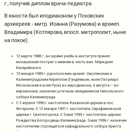
г., получив диплом врача-педиатра.
В юности был иподиаконом у Псковских
архиереев - митр. Иоанна (Разумова) и архиеп.
Владимира (Котлярова, впосл. митрополит, ныне
на покое).
12 марта 1988 г., во время учебы в институте принял
монашеский постриг с именем в честь вмч. Меркурия
Кесарийского.
15 января 1989 г. рукоположен архиеп. Смоленским и
Калининградским Кириллом (Гундяевым, ныне Патриарх
Московский и всея Руси) во иеродиакона, 6 августа – во
иеромонаха, назначен штатным священником Никольского
собора Калининграда.
С 3 апреля 1990 г. настоятель Казанской церкви в пос.
Янтарном. С 13 января 1991 г. настоятель Серафимовской
церкви г. Светлогорска. С 5 мая 1993 г. настоятель церкви
Рождества Богородицы Калининграда. 5 мая 1996 г. назначен
настоятелем строящегося кафедрального собора Христа