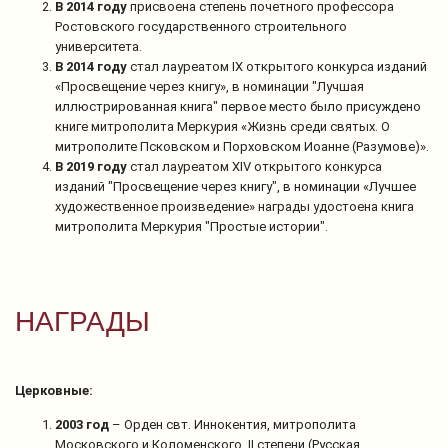
В 2014 году
присвоена степень почетного профессора
Ростовского государственного строительного
университета.
В 2014 году
стал лауреатом IX открытого конкурса изданий
«Просвещение через книгу», в номинации "Лучшая
иллюстрированная книга" первое место было присуждено
книге митрополита Меркурия «Жизнь среди святых. О
митрополите Псковском и Порховском Иоанне (Разумове)».
В 2019 году
стал лауреатом XIV открытого конкурса
изданий "Просвещение через книгу", в номинации «Лучшее
художественное произведение» награды удостоена книга
митрополита Меркурия "Простые истории".
НАГРАДЫ
Церковные:
2003 год
– Орден свт. Иннокентия, митрополита
Московского и Коломенского, II степени (Русская