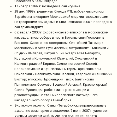
Спасителя в Калининграде.
17 ноября 1992 г. возведен в сан игумена.
28 дек. 1999 г. решением Синода РПЦ избран епископом
Зарайским, викарием Московской епархии, управляющим
Патриаршими приходами в США. 9 января 2000 г. возведен в
сан архимандрита.
6 февраля 2000 г. хиротонисан во епископа в московском
кафедральном соборе в честь Богоявления Господня в
Елохово. Хиротонию совершали: Святейший Патриарх
Московский и всея Руси Алексий; митрополиты Минский и
Слуцкий Филарет, Патриарший экзарх всея Беларуси,
Крутицкий и Коломенский Ювеналий, Смоленский и
Калининградский Кирилл, Солнечногорский Сергий,
Волоколамский и Юрьевский Питирим; архиепископы
Псковский и Великолукский Евсевий, Тверской и Кашинский
Виктор; епископы Бронницкий Тихон, Балтийский
Пантелеимон, Орехово-Зуевский Алексий, Красногорский
Савва. Руководил работами по реставрации и
реконструкции Свято-Николаевского патриаршего
кафедрального собора Нью-Йорка.
Экстерном окончил Санкт-Петербургские православные
духовные семинарию и академию. 7 июня 2007 г. удостоен
Ученым Советом СПбДА ученого звания кандидата