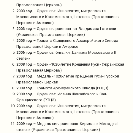
Православная Церковь)
2003 год
– Орден свт. Иннокентия, митрополита
Московского и Коломенского, II степени (Православная
Церковь в Америке)
2003 год
– Орден св. равноап. кн. Владимира I степени
(Украинская Православная Церковь)
2005 год
– Грамота Священного Архиерейского Синода
Православной Церкви в Америке
2006 год
– Орден св. блгв. кн. Даниила Московского II
степени
2008 год
– Орден «1020-летие Крещения Руси» (Украинская
Православная Церковь)
2008 год
– Медаль «1020-летие Крещения Руси» Русской
Православной Церкви
2009 год
– Грамота Архиерейского Синода (РПЦЗ)
2009 год
– Орден свт. Иоанна Шанхайского и Сан-
Францисского (РПЦЗ)
2009 год
– Орден свт. Иннокентия, митрополита
Московского и Коломенского, II степени (Православная
Церковь в Америке)
2009 год
– Медаль свв. равноапп. Кирилла и Мефодия I
степени (Украинская Православная Церковь)