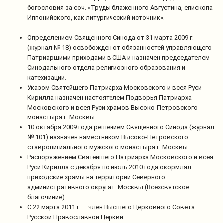
богословия за соч. «Труды блаженного Августина, епископа
Иппонийского, как литургический источник».
Определением Священного Синода от 31 марта 2009 г.
(журнал № 18) освобожден от обязанностей управляющего
Патриаршими приходами в США и назначен председателем
Синодального отдела религиозного образования и
катехизации.
Указом Святейшего Патриарха Московского и всея Руси
Кирилла назначен настоятелем Подворья Патриарха
Московского и всея Руси храмов Высоко-Петровского
монастыря г. Москвы.
10 октября 2009 года решением Священного Синода (журнал
№ 101) назначен наместником Высоко-Петровского
ставропигиального мужского монастыря г. Москвы.
Распоряжением Святейшего Патриарха Московского и всея
Руси Кирилла с декабря по июль 2010 года окормлял
приходские храмы на территории Северного
административного округа г. Москвы (Всехсвятское
благочиние).
С 22 марта 2011 г. – член Высшего Церковного Совета
Русской Православной Церкви.