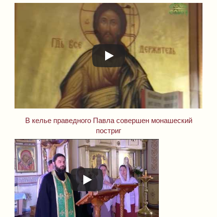
В келье праведного Павла совершен монашеский
постриг